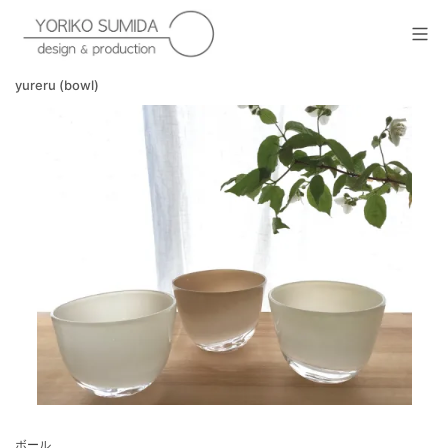
Skip
to
Mob
content
yoriko sumida
yureru (bowl)
ボール