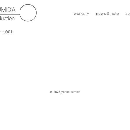
works
news & note
ab
.001
© 2026
yoriko sumida